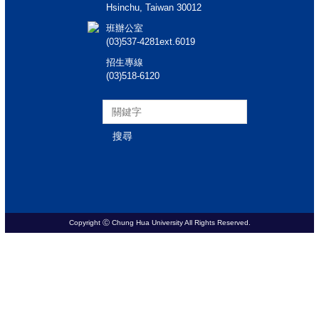
Hsinchu, Taiwan 30012
班辦公室
(03)537-4281ext.6019
招生專線
(03)518-6120
搜尋
Copyright Ⓒ Chung Hua University All Rights Reserved.