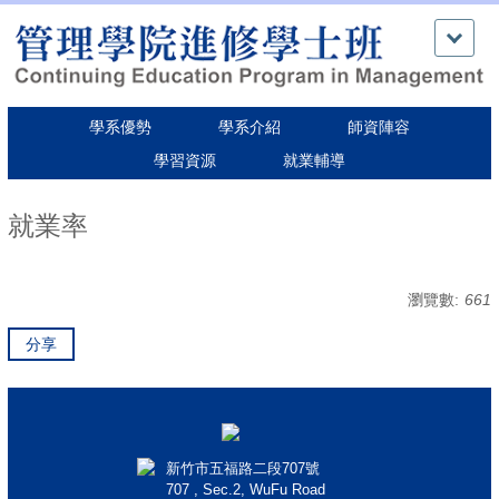
跳
到
主
要
內
學系優勢
學系介紹
師資陣容
容
學習資源
就業輔導
區
就業率
瀏覽數:
661
分享
新竹市五福路二段707號
707 , Sec.2, WuFu Road