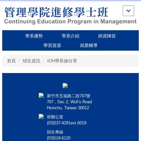
跳
到
主
要
內
學系優勢
學系介紹
師資陣容
容
學習資源
就業輔導
區
首頁
招生資訊
IOH學長姊分享
新竹市五福路二段707號
707 , Sec.2, WuFu Road
Hsinchu, Taiwan 30012
班辦公室
(03)537-4281ext.6019
招生專線
(03)518-6120