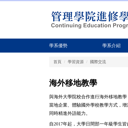
跳
到
主
要
內
容
區
學系優勢
學系介紹
首頁
學習資源
國際交流
海外移地教學
與海外大學院校合作進行海外移地教學
當地企業、體驗國外學校教學方式，增
同時精進外語能力。
自2017年起，大學日間部一年級學生